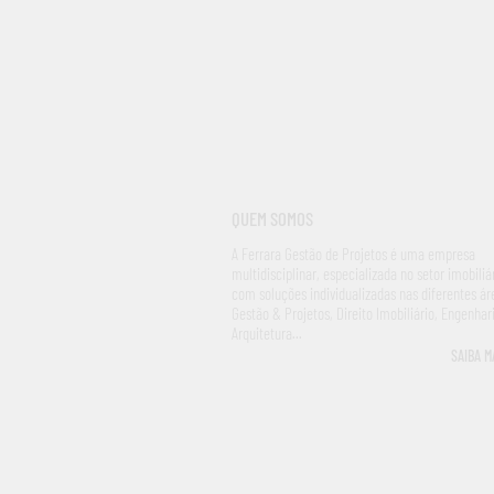
QUEM SOMOS
A Ferrara Gestão de Projetos é uma empresa
multidisciplinar, especializada no setor imobiliár
com soluções individualizadas nas diferentes ár
Gestão & Projetos, Direito Imobiliário, Engenhar
Arquitetura...
SAIBA M