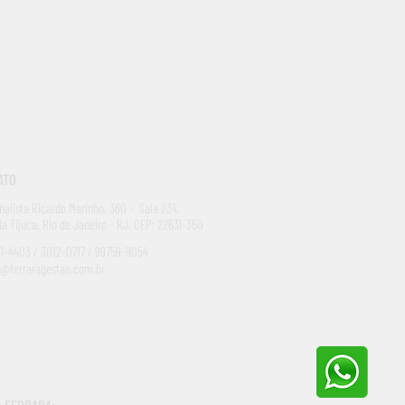
ATO
rnalista Ricardo Marinho, 360 - Sala 234,
da Tijuca, Rio de Janeiro - RJ. CEP: 22631-350
1-4403 / 3012-0717 / 99759-9054
a@ferraragestao.com.br