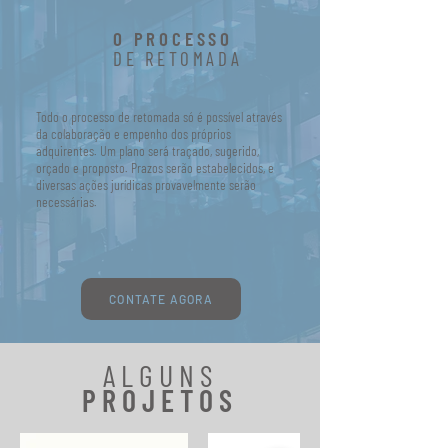
O PROCESSO
DE RETOMADA
Todo o processo de retomada só é possível através
da colaboração e empenho dos próprios
adquirentes. Um plano será traçado, sugerido,
orçado e proposto. Prazos serão estabelecidos, e
diversas ações jurídicas provavelmente serão
necessárias.
CONTATE AGORA
ALGUNS
PROJETOS