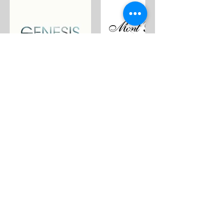
QUEM SOMOS
A Ferrara Gestão de Projetos é uma empresa
multidisciplinar, especializada no setor imobiliário,
com soluções individualizadas nas diferentes áreas:
Gestão & Projetos, Direito Imobiliário, Engenharia &
Arquitetura...
SAIBA MAIS
PROJETOS
Genesis Apartaments, Business & Services - RJ