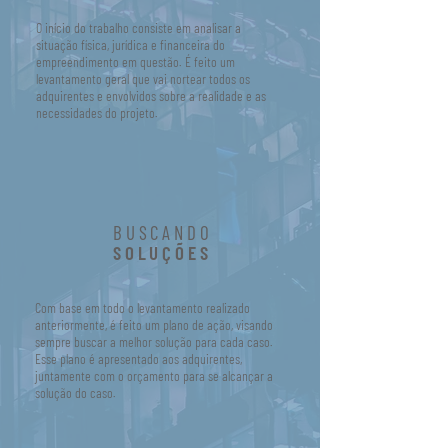
O início do trabalho consiste em analisar a
situação física, jurídica e financeira do
empreendimento em questão. É feito um
levantamento geral que vai nortear todos os
adquirentes e envolvidos sobre a realidade e as
necessidades do projeto.
BUSCANDO
SOLUÇÕES
Com base em todo o levantamento realizado
anteriormente, é feito um plano de ação, visando
sempre buscar a melhor solução para cada caso.
Esse plano é apresentado aos adquirentes,
juntamente com o orçamento para se alcançar a
solução do caso.