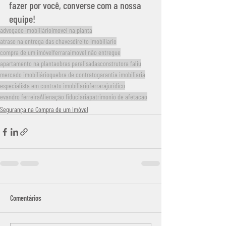
fazer por você, converse com a nossa 
equipe!
advogado imobiliário
imovel na planta
atraso na entrega das chaves
direito imobiliario
compra de um imóvel
ferrara
imovel não entregue
apartamento na planta
obras paralisadas
construtora faliu
mercado imobiliário
quebra de contrato
garantia imobiliaria
especialista em contrato imobiliario
ferrarajuridico
evandro ferreira
Alienação fiduciaria
patrimonio de afetacao
Segurança na Compra de um Imóvel
Comentários