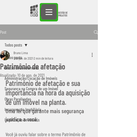
Post
Todos posts
Bruno Lima
Todos posts
7 de jan. de 2021
2 min de leitura
Patrimônio de afetação
Gestão de Condomínios
Atualizado:
10 de ago. de 2021
Administração/Locação de Imóveis
Patrimônio de afetação e sua 
Segurança na Compra de um Imóvel
importância na hora da aquisição 
Obras Paralisadas
de um imóvel na planta.
Incorporação Imobiliária
Uma lei que garante mais segurança 
jurídica a você.
Legalização de Imóveis
Você já ouviu falar sobre o termo Patrimônio de 