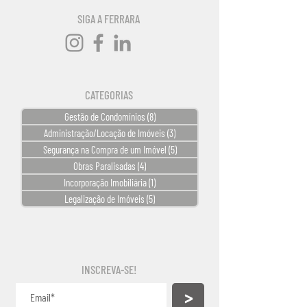
SIGA A FERRARA
CATEGORIAS
Gestão de Condomínios
(8)
8 posts
Administração/Locação de Imóveis
(3)
3 posts
Segurança na Compra de um Imóvel
(5)
5 posts
Obras Paralisadas
(4)
4 posts
Incorporação Imobiliária
(1)
1 post
Legalização de Imóveis
(5)
5 posts
INSCREVA-SE!
>