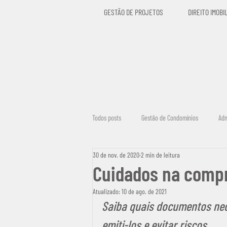
GESTÃO DE PROJETOS
DIREITO IMOBI
Todos posts
Gestão de Condomínios
Adm
30 de nov. de 2020
2 min de leitura
Segurança na Compra de um Imóvel
O
Cuidados na comp
Atualizado:
10 de ago. de 2021
Legalização de Imóveis
Saiba quais documentos ne
emiti-los e evitar riscos.