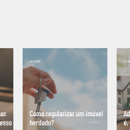
há 6 dias
22 de 
ser
Como regularizar um imóvel
Ad
cesso
herdado?
é,