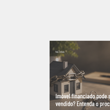
há 3 dias
Imóvel financiado pode 
vendido? Entenda o pro