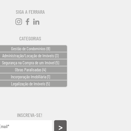
SIGA A FERRARA
CATEGORIAS
Gestão de Condomínios
(8)
8 posts
Administração/Locação de Imóveis
(3)
3 posts
Segurança na Compra de um Imóvel
(5)
5 posts
Obras Paralisadas
(4)
4 posts
Incorporação Imobiliária
(1)
1 post
Legalização de Imóveis
(5)
5 posts
INSCREVA-SE!
>