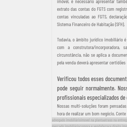
imóvel, é necessário apresentar també
extrato das contas do FGTS com registr
contas vinculadas ao FGTS, declaração
Sistema Financeiro de Habitação (SFH). 
Todavia, o âmbito jurídico imobiliário é
com a construtora/incorporadora, 
circunstância, não se aplica a documen
pela venda deverá apresentar certidões 
Verificou todos esses documento
pode seguir normalmente. Noss
profissionais especializados de
Nossas multi-soluções foram pensadas 
hora de realizar um bom negócio. Conte
advogado imobiliário
imovel na planta
atraso na entre
mercado imobiliário
compra e venda
ferrara direito imo