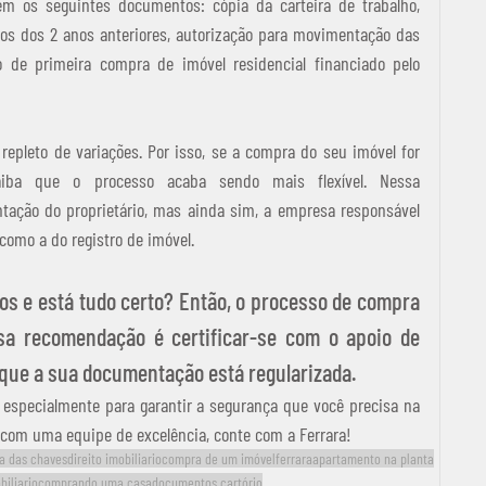
m os seguintes documentos: cópia da carteira de trabalho, 
os dos 2 anos anteriores, autorização para movimentação das 
 de primeira compra de imóvel residencial financiado pelo 
 repleto de variações. Por isso, se a compra do seu imóvel for 
saiba que o processo acaba sendo mais flexível. Nessa 
tação do proprietário, mas ainda sim, a empresa responsável 
como a do registro de imóvel. 
s e está tudo certo? Então, o processo de compra 
a recomendação é certificar-se com o apoio de 
 que a sua documentação está regularizada. 
especialmente para garantir a segurança que você precisa na 
 com uma equipe de excelência, conte com a Ferrara! 
ga das chaves
direito imobiliario
compra de um imóvel
ferrara
apartamento na planta
biliario
comprando uma casa
documentos cartório