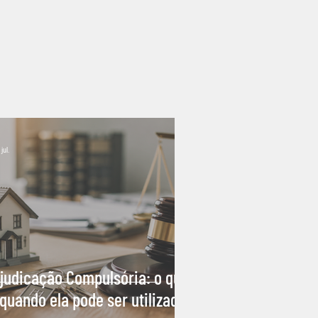
jul.
judicação Compulsória: o que
 quando ela pode ser utilizada